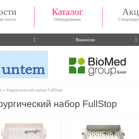
ости
Каталог
Акц
Вакансии
я
»
Хирургический набор FullStop
рургический набор FullStop