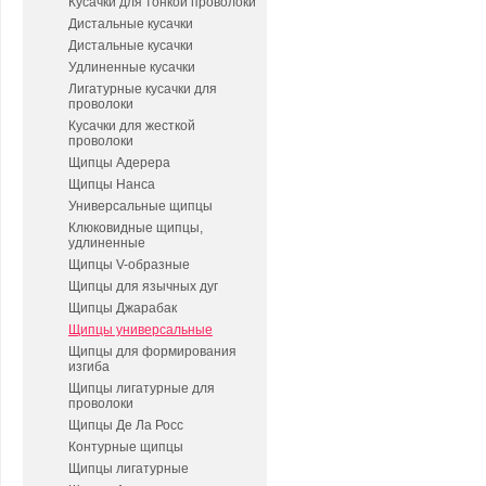
Кусачки для тонкой проволоки
Дистальные кусачки
Дистальные кусачки
Удлиненные кусачки
Лигатурные кусачки для
проволоки
Кусачки для жесткой
проволоки
Щипцы Адерера
Щипцы Нанса
Универсальные щипцы
Клюковидные щипцы,
удлиненные
Щипцы V-образные
Щипцы для язычных дуг
Щипцы Джарабак
Щипцы универсальные
Щипцы для формирования
изгиба
Щипцы лигатурные для
проволоки
Щипцы Де Ла Росс
Контурные щипцы
Щипцы лигатурные