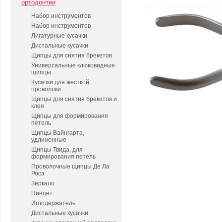
ортодонтии
Набор инструментов
Набор инструментов
Лигатурные кусачки
Дистальные кусачки
Щипцы для снятия брекетов
Универсальные клюковидные
щипцы
Кусачки для жесткой
проволоки
Щипцы для снятия брекитов и
клея
Щипцы для формирования
петель
Щипцы Вайнгарта,
удлиненные
Щипцы Твида, для
формирования петель
Проволочные щипцы Де Ла
Роса
Зеркало
Пинцет
Иглодержатель
Дистальные кусачки